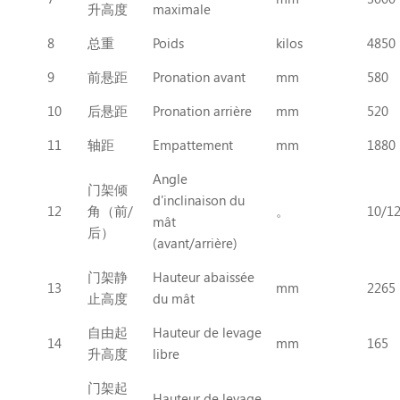
升高度
maximale
8
总重
Poids
kilos
4850
9
前悬距
Pronation avant
mm
580
10
后悬距
Pronation arrière
mm
520
11
轴距
Empattement
mm
1880
Angle
门架倾
d'inclinaison du
12
角（前/
。
10/1
mât
后）
(avant/arrière)
门架静
Hauteur abaissée
13
mm
2265
止高度
du mât
自由起
Hauteur de levage
14
mm
165
升高度
libre
门架起
Hauteur de levage