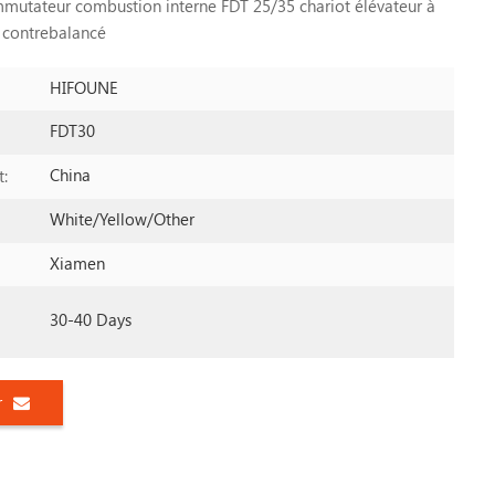
tateur combustion interne FDT 25/35 chariot élévateur à
n contrebalancé
HIFOUNE
FDT30
China
t:
White/yellow/other
Xiamen
30-40 Days
r