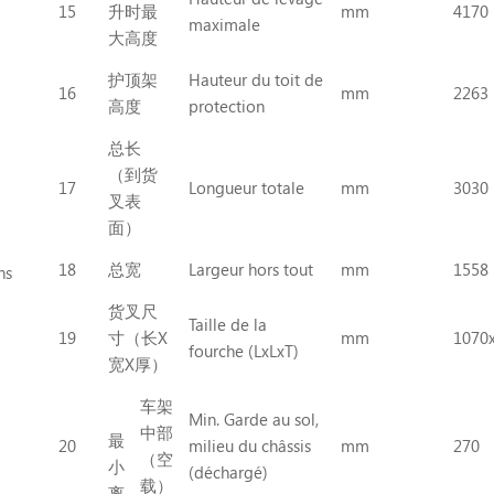
15
升时最
mm
4170
maximale
大高度
护顶架
Hauteur du toit de
16
mm
2263
高度
protection
总长
（到货
17
Longueur totale
mm
3030
叉表
面）
18
总宽
Largeur hors tout
mm
1558
ns
货叉尺
Taille de la
19
寸（长X
mm
1070
fourche (LxLxT)
宽X厚）
车架
Min. Garde au sol,
中部
最
20
milieu du châssis
mm
270
（空
小
(déchargé)
载）
离