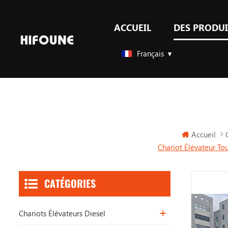
ACCUEIL
DES PRODUI
GPL & GAZ chariots élévateurs à contrepoids
Accessoires pour chariots élévateurs
Français
Accueil
Chariot Élévateur To
CATÉGORIES
Chariots Élévateurs Diesel