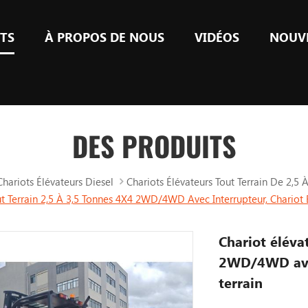
TS
À PROPOS DE NOUS
VIDÉOS
NOUV
DES PRODUITS
Chariots Élévateurs Diesel
Chariots Élévateurs Tout Terrain De 2,5 
ut Terrain 2,5 À 3,5 Tonnes 4X4 2WD/4WD Avec Interrupteur, Chariot É
Chariot éléva
2WD/4WD avec
terrain