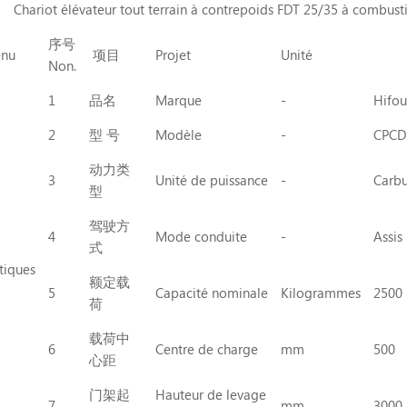
Chariot élévateur tout terrain à contrepoids FDT 25/35 à combust
序号
nu
项目
Projet
Unité
Non.
1
品名
Marque
-
Hifo
2
型 号
Modèle
-
CPCD
动力类
3
Unité de puissance
-
Carbu
型
驾驶方
4
Mode conduite
-
Assis
式
tiques
额定载
5
Capacité nominale
Kilogrammes
2500
荷
载荷中
6
Centre de charge
mm
500
心距
门架起
Hauteur de levage
7
mm
3000