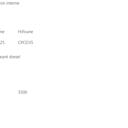
ion interne
une
Hifoune
25
CPCD35
rant diesel
3500