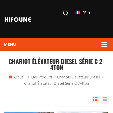
FR
CHARIOT ÉLÉVATEUR DIESEL SÉRIE C 2-
4TON
Accueil
Des Produits
Chariots Élévateurs Diesel
Chariot Élévateur Diesel Série C 2-4ton
Grid Vi
Li