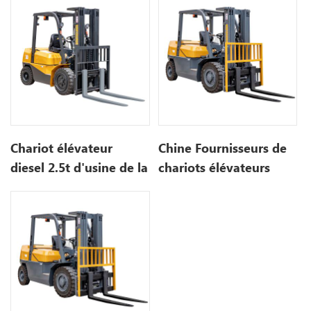
Isuzu
4 tonnes Chariot
élévateur diesel à
vendre
Chariot élévateur
Chine Fournisseurs de
diesel 2.5t d'usine de la
chariots élévateurs
Chine à vendre avec le
Moteur ISUZU Mini
moteur du Japon
chariot élévateur diesel
de 2,5 tonnes à vendre