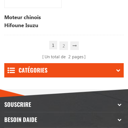
Moteur chinois
Hifoune Isuzu
Fabricants de chariots
élévateurs diesel de 3
1
2
tonnes
Un total de
2
pages
CATÉGORIES
SOUSCRIRE
BESOIN DAIDE