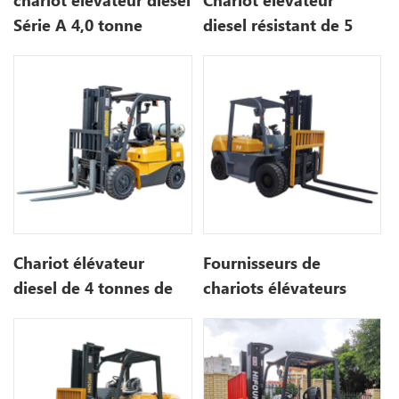
chariot élévateur diesel
Chariot élévateur
Série A 4,0 tonne
diesel résistant de 5
tonnes avec poussée
rotative à vendre
Chariot élévateur
Fournisseurs de
diesel de 4 tonnes de
chariots élévateurs
Mitsubishi avec la
diesel à contrepoids
marque de Hifoune
Mitsubishi 3 tonnes en
Chine