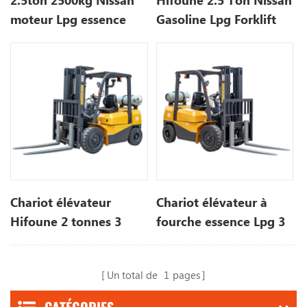
2.5ton 2500kg Nissan
Hifoune 2.5 Ton Nissan
moteur Lpg essence
Gasoline Lpg Forklift
chariot élévateur avec
Truck System For Sale |
mât en 3 étapes
Hifoune Forklift
Chariot élévateur
Chariot élévateur à
Hifoune 2 tonnes 3
fourche essence Lpg 3
tonnes 4 tonnes
tonnes 4 tonnes
Kubota Nissan K25
Komatsu Nissan
Un total de
1
pages
moteur chariot
moteur chariot
élévateur GPL
élévateur Chine