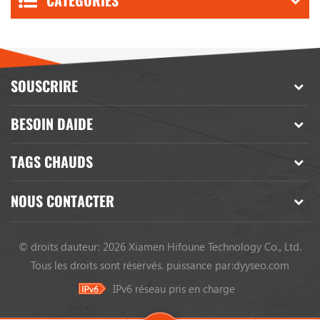
CATÉGORIES
SOUSCRIRE
BESOIN DAIDE
TAGS CHAUDS
NOUS CONTACTER
© droits dauteur: 2026 Xiamen Hifoune Technology Co., Ltd.
Tous les droits sont réservés.
puissance par:
dyyseo.com
IPv6 réseau pris en charge