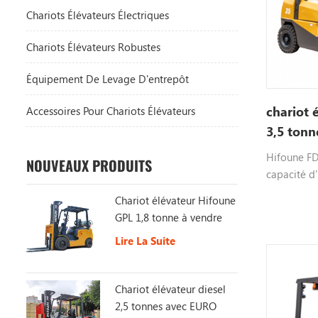
Chariots Élévateurs Électriques
Chariots Élévateurs Robustes
Équipement De Levage D'entrepôt
chariot 
Accessoires Pour Chariots Élévateurs
3,5 tonn
Hifoune FD3
NOUVEAUX PRODUITS
capacité d'
diesel, sél
Chariot élévateur Hifoune
xinchai isu
GPL 1,8 tonne à vendre
veuillez n
Lire La Suite
informatio
Chariot élévateur diesel
2,5 tonnes avec EURO