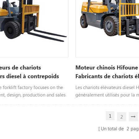
eurs de chariots
Moteur chinois Hifoune
rs diesel à contrepoids
Fabricants de chariots é
hi 3 tonnes en Chine
diesel de 3 tonnes
 forklift factory focuses on the
Les chariots élévateurs diesel 
t, design, production and sales
généralement utilisés pour la 
s, and has many years of
de marchandises en extérieur, l
istory in the field of forklifts.
marchandises et certaines étag
1
2
orklifts produced in our factory
intérieures inaccessibles aux h
y sold to trading companies, and
Un total de
2
pag
g companies sold them to foreign