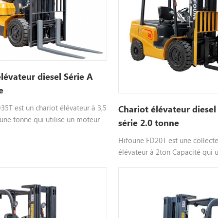
élévateur diesel Série A
e
5T est un chariot élévateur à 3,5
Chariot élévateur diesel
une tonne qui utilise un moteur
série 2.0 tonne
ectionnable moteur tel que
Hifoune FD20T est une collecte
zu, etc., couleur personnalisable,
élévateur à 2ton Capacité qui ut
ous contacterpour plus
moteur diesel, choisit moteur t
ns.
xinchai isuzu, etc., couleur per
s'il vous plaît contactez-nousPo
Information.