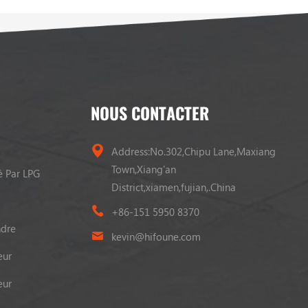
NOUS CONTACTER
Address:No.302,Chipu Lane,Maxiang
Town,Xiang'an
é Par LPG
District,xiamen,fujian,.China
+86-151 5950 8370
ndre
kevin@hifoune.com
eur
eur