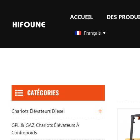
ACCUEIL
DES PRODUI
GPL & GAZ chariots élévateurs à contrepoids
Accessoires pour chariots élévateurs
Français
CATÉGORIES
Chariots Élévateurs Diesel
GPL & GAZ Chariots Élévateurs À
Contrepoids