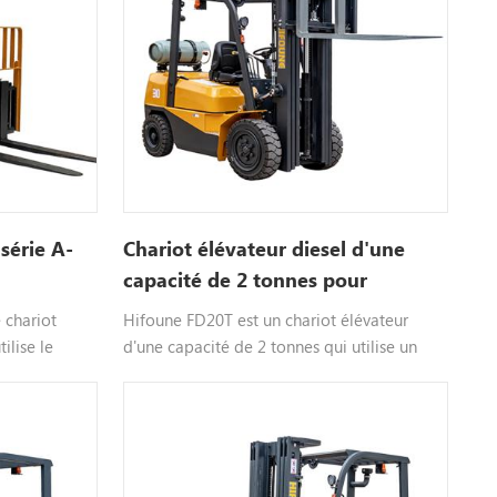
 série A-
Chariot élévateur diesel d'une
capacité de 2 tonnes pour
entrepôt
 chariot
Hifoune FD20T est un chariot élévateur
ilise le
d'une capacité de 2 tonnes qui utilise un
el que
moteur diesel, un moteur au choix tel que
sonnalisable,
xinchai isuzu, etc., une couleur
ur plus
personnalisable, veuillez nous contacter
pour plus d'informations.