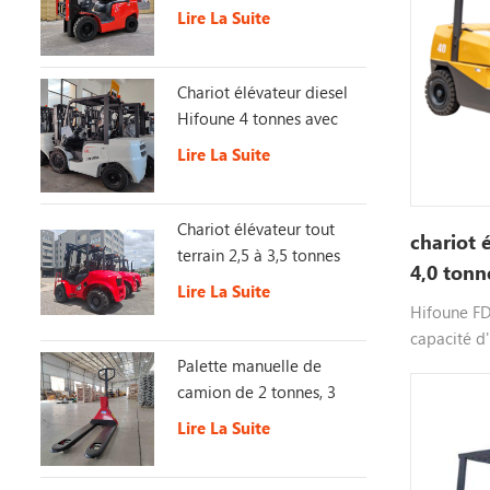
Stage 5
Lire La Suite
Chariot élévateur diesel
Hifoune 4 tonnes avec
moteur KUBOTA
Lire La Suite
Chariot élévateur tout
chariot 
terrain 2,5 à 3,5 tonnes
4,0 tonn
4X4 2WD/4WD avec
Lire La Suite
interrupteur, chariot
Hifoune FD4
élévateur tout-terrain
capacité d'
diesel, sél
Palette manuelle de
xinchai isu
camion de 2 tonnes, 3
veuillez n
tonnes, 5 tonnes
Lire La Suite
informatio