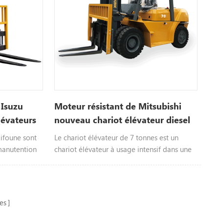
basés sur les produits originaux. Notre usine
a également demandé la seule marque
indépendante UNITCM.
 Isuzu
Moteur résistant de Mitsubishi
lévateurs
nouveau chariot élévateur diesel
de contrepoids de 7 tonnes à
Hifoune sont
Le chariot élévateur de 7 tonnes est un
vendre
manutention
chariot élévateur à usage intensif dans une
e transfert de
certaine mesure. Il est généralement utilisé
ères
pour le transfert de marchandises
umains.
volumineuses ou le chargement et le
déchargement du terminal, ce qui est plus
es
courant.