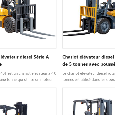
élévateur diesel Série A
Chariot élévateur diesel 
e
de 5 tonnes avec poussé
à vendre
0T est un chariot élévateur à 4.0
Le chariot élévateur diesel rota
une tonne qui utilise un moteur
tonnes est utilisé dans les opér
ectionnable moteur tel que
d'expédition et de chargement
zu, etc., couleur personnalisable,
sécurité de marchandises en sa
ous contacterpour plus
le riz en plastique (riz en plast
ns.
équipement applicable, etc.), l
en ciment, les céréales, le sucre,