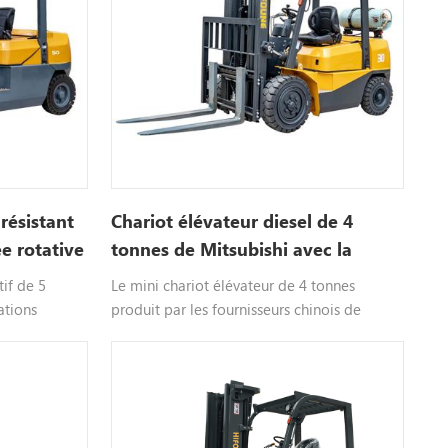
résistant
Chariot élévateur diesel de 4
e rotative
tonnes de Mitsubishi avec la
marque de Hifoune
tif de 5
Le mini chariot élévateur de 4 tonnes
ations
produit par les fournisseurs chinois de
 en toute
chariots élévateurs hifoune adopte une
c telles que
technologie internationale relativement
ique,
avancée et a développé indépendamment
'alimentation
une nouvelle série de chariots élévateurs à
 etc.
contrepoids à combustion interne hifoune