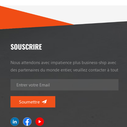
customers,
could make 
SOUSCRIRE
Nous attendons avec impatience plus business-ship avec
des partenaires du monde entier, veuillez contacter à tout
moment.