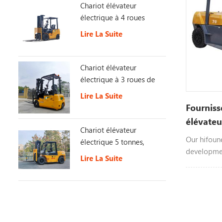
Chariot élévateur
électrique à 4 roues
Lire La Suite
Chariot élévateur
électrique à 3 roues de
1,5 tonne
Lire La Suite
Fourniss
élévateu
Chariot élévateur
Mitsubis
Our hifoune
électrique 5 tonnes,
developmen
batterie 153 V 230 Ah
Lire La Suite
of forklift
longue durée de vie
production h
The first f
were mainl
the tradin