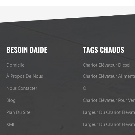
 so that the trading companies
a lot of intermediate profits.
BESOIN DAIDE
TAGS CHAUDS
Domicile
Chariot Élévateur Diesel
À Propos De Nous
Chariot Élévateur Aliment
Nous Contacter
O
Blog
Chariot Élévateur Pour Ve
Plan Du Site
Largeur Du Chariot Élévat
XML
Largeur Du Chariot Élévat