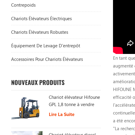
Contrepoids
Chariots Élévateurs Électriques
Chariots Élévateurs Robustes
Équipement De Levage D'entrepôt
En tant que
Accessoires Pour Chariots Élévateurs
augmenté e
activement
NOUVEAUX PRODUITS
amélioratio
HlFOUNE Ma
Chariot élévateur Hifoune
efficacité 
GPL 1,8 tonne à vendre
l'accélérat
continuell
Lire La Suite
a été encor
"La recherc
Chariot élévateur diesel