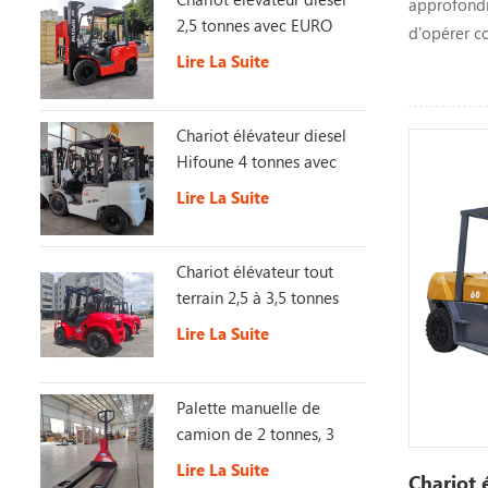
approfondi 
2,5 tonnes avec EURO
d'opérer c
Stage 5
Lire La Suite
Chariot élévateur diesel
Hifoune 4 tonnes avec
moteur KUBOTA
Lire La Suite
Chariot élévateur tout
terrain 2,5 à 3,5 tonnes
4X4 2WD/4WD avec
Lire La Suite
interrupteur, chariot
élévateur tout-terrain
Palette manuelle de
camion de 2 tonnes, 3
tonnes, 5 tonnes
Lire La Suite
Chariot 