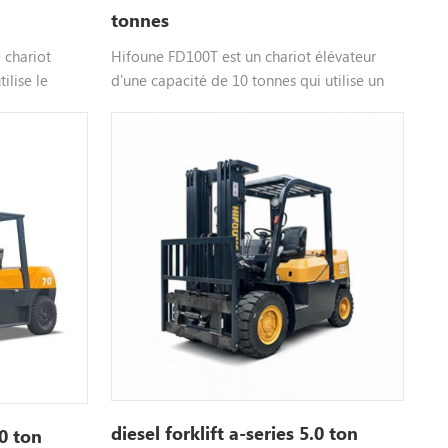
tonnes
 chariot
Hifoune FD100T est un chariot élévateur
ilise le
d'une capacité de 10 tonnes qui utilise un
el que
moteur diesel, un moteur au choix tel que
sonnalisable,
xinchai isuzu, mitsubish, etc., couleur
ur plus
personnalisable, veuillez nous contacter
pour plus d'informations.
diesel forklift a-series 5.0 ton
.0 ton