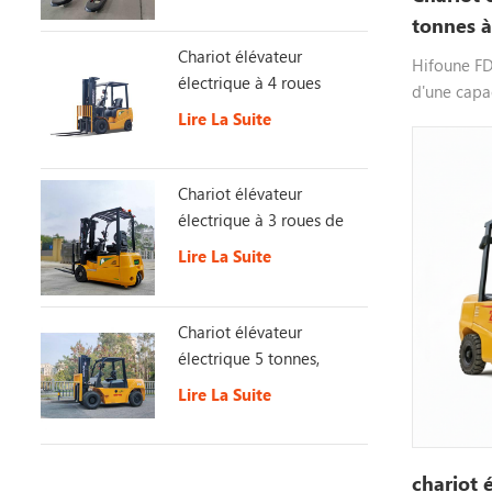
tonnes à
Chariot élévateur
Hifoune FD
électrique à 4 roues
d'une capac
moteur die
Lire La Suite
xinchai isu
personnalis
Chariot élévateur
pour plus d
électrique à 3 roues de
1,5 tonne
Lire La Suite
Chariot élévateur
électrique 5 tonnes,
batterie 153 V 230 Ah
Lire La Suite
longue durée de vie
chariot 