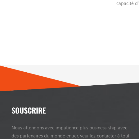
capacité d'
diesel, sél
xinchai isu
veuillez n
informatio
SOUSCRIRE
Nous attendons avec impatience plus business-ship avec
des partenaires du monde entier, veuillez contacter à tout