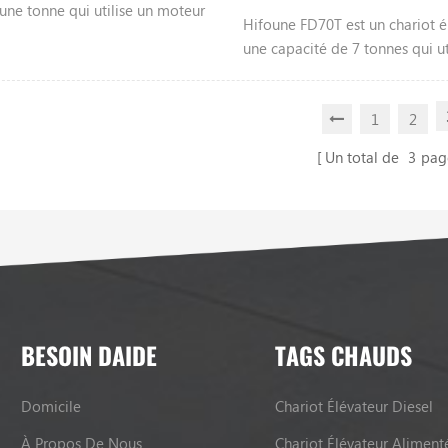
une tonne qui utilise un moteur
Hifoune FD70T est un chariot é
ectionnable moteur tel que
une capacité de 7 tonnes qui uti
zu, etc., couleur personnalisable,
moteur diesel, un moteur locab
ous contacterpour plus
Xinchai Isuzu, Mitsubish, etc., c
ns.
1
2
personnalisable, veuillez nous 
pour plus d'informations.
Un total de
3
pag
BESOIN DAIDE
TAGS CHAUDS
Domicile
Chariot Élévateur Diesel
À Propos De Nous
Chariot Élévateur Aliment