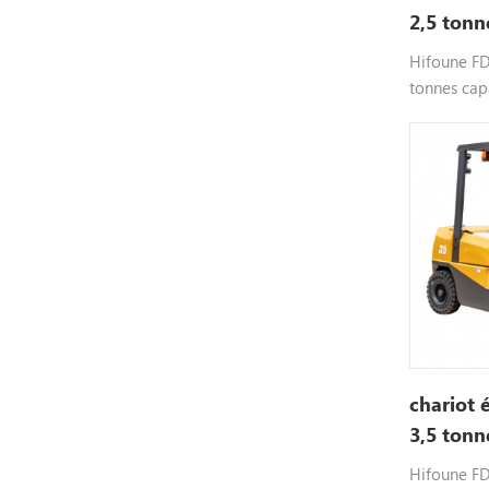
2,5 tonn
Hifoune FD2
tonnes capa
sélectionna
etc., coule
contacterp
chariot 
3,5 tonn
Hifoune FD3