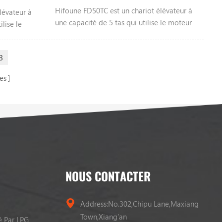
Hifoune FD50TC est un chariot élévateur à
lévateur à
une capacité de 5 tas qui utilise le moteur
lise le
diesel, le moteur locable tel que Xinchai
le tel que
Isuzu, etc., Couleur personnalisable, veuillez
ouleur
3
nous contacter pour plus d'informations.
contacter
es
NOUS CONTACTER
Address:No.302,Chipu Lane,Maxiang
Town,Xiang'an
é Par LPG