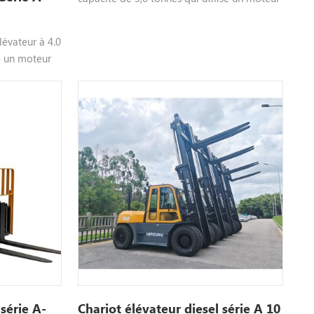
diesel, un moteur au choix tel que xinchai
isuzu, etc., couleur personnalisable, veuillez
lévateur à 4.0
nous contacter pour plus d'informations
se un moteur
el que
sonnalisable,
us
 série A-
Chariot élévateur diesel série A 10