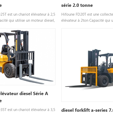
e
série 2.0 tonne
5T est un chariot élévateur à 2,5
Hifoune FD20T est une collecte
cité qui utilise un moteur diesel,
élévateur à 2ton Capacité qui ut
ble moteur tel que xinchai isuzu,
moteur diesel, choisit moteur t
ur personnalisable, veuillez nous
xinchai isuzu, etc., couleur per
our plus informations.
s'il vous plaît contactez-nousPo
Information.
élévateur diesel Série A
e
5T est un chariot élévateur à 3,5
diesel forklift a-series 7