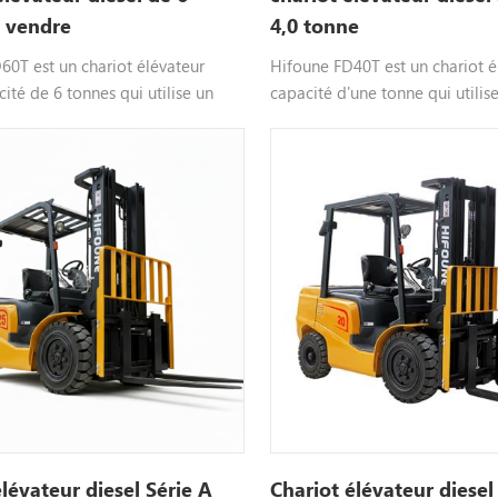
 vendre
4,0 tonne
60T est un chariot élévateur
Hifoune FD40T est un chariot é
ité de 6 tonnes qui utilise un
capacité d'une tonne qui utili
sel, un moteur au choix tel que
diesel, sélectionnable moteur t
zu, mitsubish, etc., couleur
xinchai isuzu, etc., couleur per
able, veuillez nous contacter
veuillez nous contacterpour pl
'informations.
informations.
élévateur diesel Série A
Chariot élévateur diesel