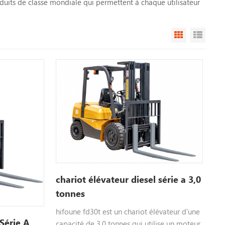
duits de classe mondiale qui permettent à chaque utilisateur
Grid View
List V
chariot élévateur diesel série a 3,0
tonnes
hifoune fd30t est un chariot élévateur d'une
 Série A
capacité de 3,0 tonnes qui utilise un moteur