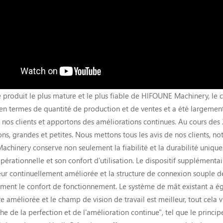
 produit le plus mature et le plus fiable de HlFOUNE Machinery, le 
n termes de quantité de production et de ventes et a été largemen
 nos clients et apportons des améliorations continues. Au cours des
ns, grandes et petites. Nous mettons tous les avis de nos clients, not
chinery conserve non seulement la fiabilité et la durabilité uniqu
opérationnelle et son confort d'utilisation. Le dispositif supplémentair
eur continuellement améliorée et la structure de connexion souple de
ement le confort de fonctionnement. Le système de mât existant a é
e améliorée et le champ de vision de travail est meilleur, tout cela vi
he de la perfection et de l'amélioration continue", tel que le princ