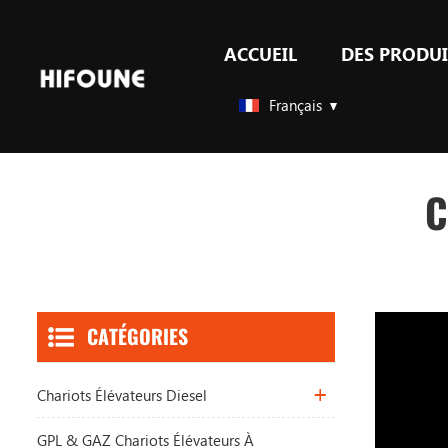
ACCUEIL
DES PRODUI
GPL & GAZ chariots élévateurs à contrepoids
Accessoires pour chariots élévateurs
Français
C
CATÉGORIES
Chariots Élévateurs Diesel
GPL & GAZ Chariots Élévateurs À