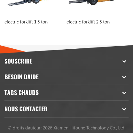
electric forklift 1.5 ton
electric forklift 2.5 ton
Ch
3.
SOUSCRIRE
BESOIN DAIDE
TAGS CHAUDS
NOUS CONTACTER
© droits dauteur: 2026 Xiamen Hifoune Technology Co., Ltd.