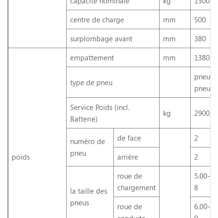
capacité nominale
kg
1500
centre de charge
mm
500
surplombage avant
mm
380
empattement
mm
1380
pneu
type de pneu
pneuma
Service Poids (incl.
kg
2900
Batterie)
de face
2
numéro de
pneu
poids
arrière
2
roue de
5.00-
chargement
8
la taille des
pneus
roue de
6.00-