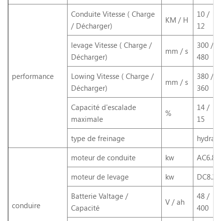
Conduite Vitesse ( Charge
10 /
KM / H
/ Décharger)
12
levage Vitesse ( Charge /
300 /
mm / s
Décharger)
480
performance
Lowing Vitesse ( Charge /
380 /
mm / s
Décharger)
360
Capacité d'escalade
14 /
%
maximale
15
type de freinage
hydrau
moteur de conduite
kw
AC6.8
moteur de levage
kw
DC8.2
Batterie Valtage /
48 /
V / ah
conduire
Capacité
400