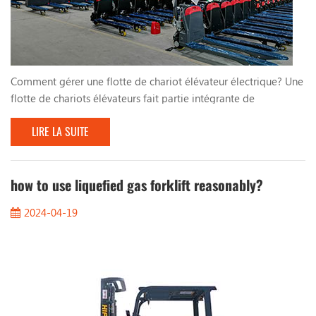
Comment gérer une flotte de chariot élévateur électrique? Une
flotte de chariots élévateurs fait partie intégrante de
l'inventaire des actifs de toute entreprise, en particulier les
LIRE LA SUITE
chariots élévateurs électriques. Ils utilisent des batteries au
plomb ou des batteries au lithium, qui sont plus efficaces et
plus respectueuses de l'environnement que les chariots
élévateurs à carburant traditionnels....
how to use liquefied gas forklift reasonably?
2024-04-19