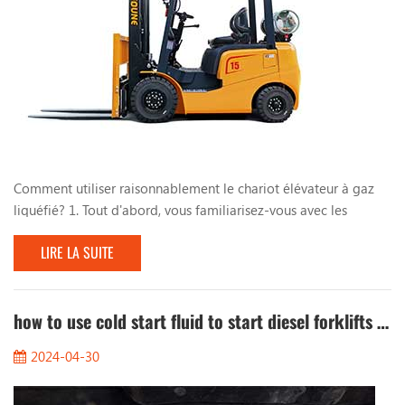
Comment utiliser raisonnablement le chariot élévateur à gaz
liquéfié? 1. Tout d'abord, vous familiarisez-vous avec les
manuels pertinents du chariot élévateur à gaz liquéfié et avoir
LIRE LA SUITE
une compréhension complète du système de conversion de
gaz liquéfié. Pendant l'utilisation du chariot élévateur, ne garez
pas le chariot élévateur près des sources de chaleur ou de feu,
telles que des flammes ouvertes...
how to use cold start fluid to start diesel forklifts quickly in winter?
2024-04-30