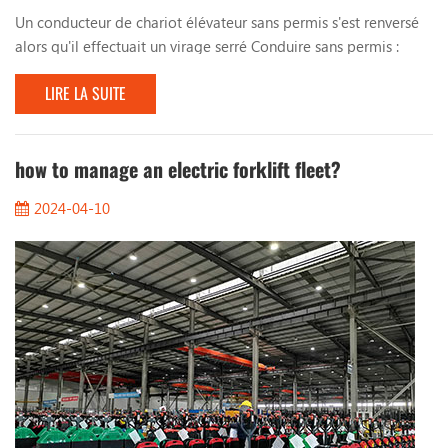
Un conducteur de chariot élévateur sans permis s'est renversé
alors qu'il effectuait un virage serré Conduire sans permis :
Dans de nombreuses usines et centres logistiques, en raison de
LIRE LA SUITE
besoins de production urgents, des travailleurs manquant de
formation et de qualifications sont parfois embauchés pour
conduire des chariots élévateurs . Ces conducteurs sans permis
n’ont pas les connaissances et ...
how to manage an electric forklift fleet?
2024-04-10