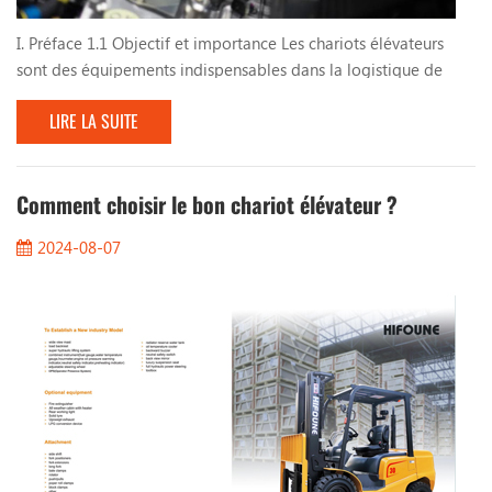
I. Préface 1.1 Objectif et importance Les chariots élévateurs
sont des équipements indispensables dans la logistique de
production industrielle et d’entreposage. Leur fonctionnement
LIRE LA SUITE
efficace et leur utilisation sûre sont directement liés à
l’efficacité de la production et à la sécurité de l’environnement
de travail. Grâce à un entretien régulier, les pannes
d'équipement peuvent être évitées, la du...
Comment choisir le bon chariot élévateur ?
2024-08-07