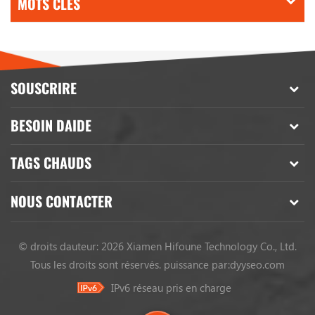
MOTS CLÉS
SOUSCRIRE
BESOIN DAIDE
TAGS CHAUDS
NOUS CONTACTER
© droits dauteur: 2026 Xiamen Hifoune Technology Co., Ltd.
Tous les droits sont réservés.
puissance par:
dyyseo.com
IPv6 réseau pris en charge