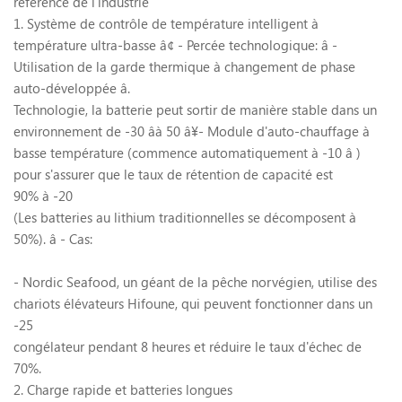
référence de l'industrie
1. Système de contrôle de température intelligent à
température ultra-basse
â¢
- Percée technologique:
â
-
Utilisation de la garde thermique à changement de phase
auto-développée
â
.
Technologie, la batterie peut sortir de manière stable dans un
environnement de -30
â
à 50
â¥
- Module d'auto-chauffage à
basse température (commence automatiquement à -10
â
)
pour s'assurer que le taux de rétention de capacité est
90% à -20
(Les batteries au lithium traditionnelles se décomposent à
50%).
â
- Cas:
- Nordic Seafood, un géant de la pêche norvégien, utilise des
chariots élévateurs Hifoune, qui peuvent fonctionner dans un
-25
congélateur pendant 8 heures et réduire le taux d'échec de
70%.
2. Charge rapide et batteries longues