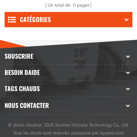
Un total de
0
pages
CATÉGORIES
SOUSCRIRE
BESOIN DAIDE
TAGS CHAUDS
NOUS CONTACTER
© droits dauteur: 2026 Xiamen Hifoune Technology Co., Ltd.
Tous les droits sont réservés.
puissance par:
dyyseo.com