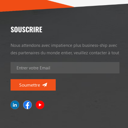
SOUSCRIRE
Nous attendons avec impatience plus business-ship avec
des partenaires du monde entier, veuillez contacter à tout
moment.