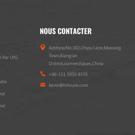
NOUS CONTACTER
Address:No.302,Chipu Lane,Maxiang
Town,Xiang'an
é Par LPG
District,xiamen,fujian,.China
+86-151 5950 8370
ndre
kevin@hifoune.com
eur
eur