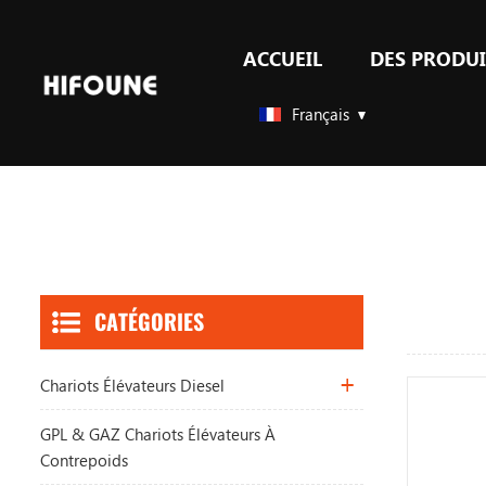
ACCUEIL
DES PRODUI
GPL & GAZ chariots élévateurs à contrepoids
Accessoires pour chariots élévateurs
Français
CATÉGORIES
Chariots Élévateurs Diesel
GPL & GAZ Chariots Élévateurs À
Contrepoids